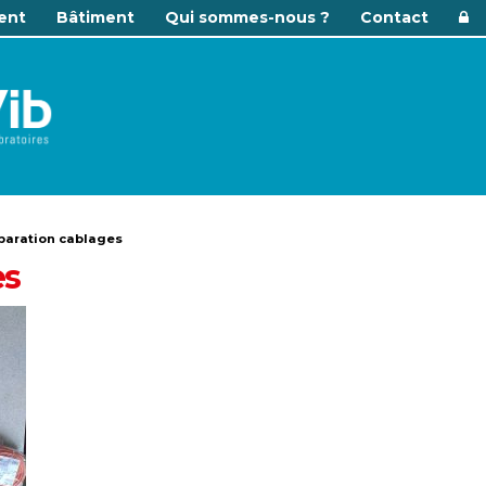
ent
Bâtiment
Qui sommes-nous ?
Contact
paration cablages
es