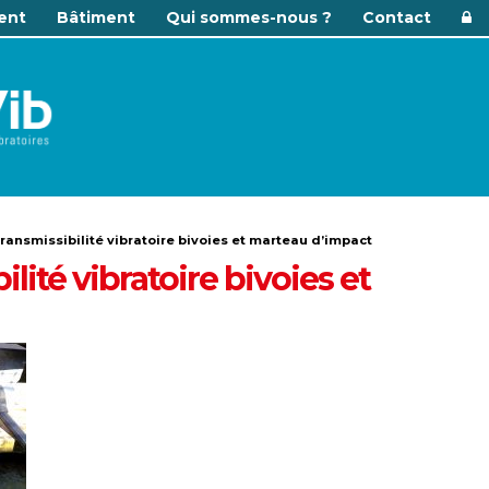
ent
Bâtiment
Qui sommes-nous ?
Contact
ransmissibilité vibratoire bivoies et marteau d’impact
lité vibratoire bivoies et