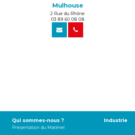
Mulhouse
2 Rue du Rhône
03 89 60 08 08
Qui sommes-nous ?
Industrie
Présentation du Matériel