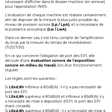
nécessaire d’afficher dans le dossier machine (en annexe)
pour l’approbation INRS.
L’évaluation de chaque machine est réalisée unitairement
afin de disposer de la mesure la plus juste possible du
niveau de pression sonore
(Lp / LpA)
, et si nécessaire de
la puissance acoustique
(Lw / LwA)
.
Dans ce dernier cas, il est tenu compte de l’amplification
du local, par la mesure du temps de réverbération
(Tr20/Tr30).
En ce qui concerne l’obligation de port des EPI, elle
découle d’une
évaluation sonore de l’exposition
sonore en milieu du travail,
lors d’un fonctionnement
régulier.
Les règles sont les suivantes :
Si
LExd,8h
inférieur à 80dB(A) : il n’y a pas nécessité de
port des EPI.
Si
LExd,8h
supérieur à 80dB(A) et inférieur à 85dB(A): il y
a nécessité de mise à disposition d’EPI, le port des EPI
étant conseillé.
Si
LExd,8h
supérieur à 85dB(A) : il y a nécessité de mise à